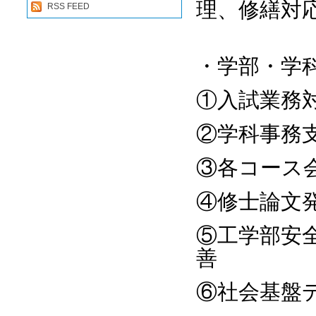
理、修繕対
RSS FEED
・学部・学
①入試業務
②学科事務
③各コース
④修士論文
⑤工学部安
善
⑥社会基盤デ