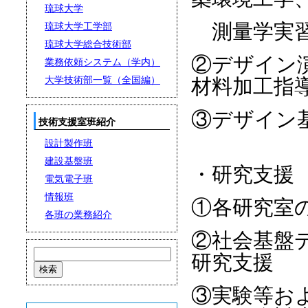
琉球大学
琉球大学工学部
測量学実習
琉球大学総合技術部
②デザイン
業務依頼システム（学内）
大学技術部一覧（全国編）
材料加工指
③デザイン
技術支援室班紹介
設計製作班
建設基盤班
・研究支援
電気電子班
情報班
①各研究室
各班の業務紹介
②社会基盤
研究支援
③実験等お