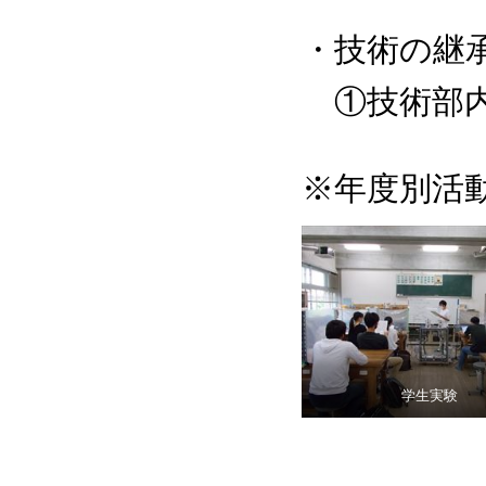
・技術の継
①技術部内
※年度別活
学生実験