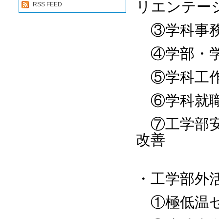
リエンテー
RSS FEED
③学科事
④学部・学
⑤学科工作
⑥学科就職
⑦工学部安
改善
・工学部外
①極低温セ