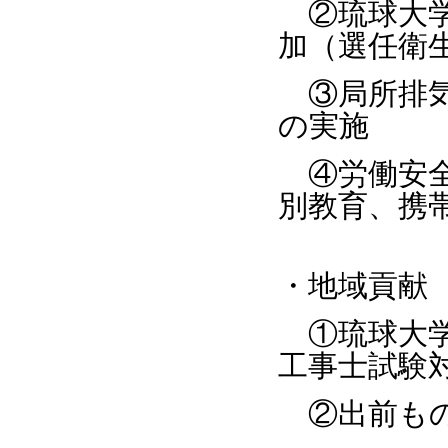
②琉球大学
加（選任衛
③局所排気
の実施
④労働安全
別教育、携
・地域貢献
①琉球大学
工事士試験
②出前もの