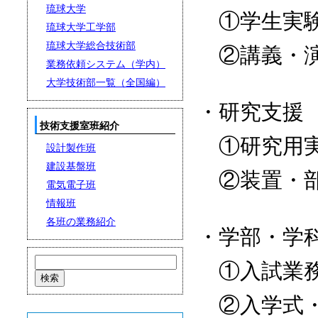
琉球大学
①学生実験
琉球大学工学部
琉球大学総合技術部
②講義・演
業務依頼システム（学内）
大学技術部一覧（全国編）
・研究支援
技術支援室班紹介
①研究用実
設計製作班
建設基盤班
②装置・部
電気電子班
情報班
各班の業務紹介
・学部・学
①入試業
②入学式・