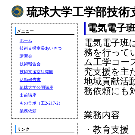
琉球大学工学部技術
電気電子
メニュー
ホーム
電気電子班
技術支援室長あいさつ
務を行って
講習会
ム工学コー
技術報告会
究支援を主
技術支援室組織図
地域貢献活
活動報告書
琉球大学公開講座
務依頼にも
出前講座
ものラボ（工2-217-2）
業務依頼
業務内容
・教育支援
リンク