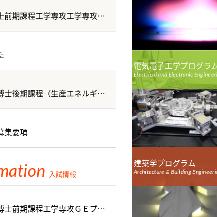
【重要】令和９年度 琉球大学大学院博士前期課程工学専攻工学専攻【一般選抜（第1期：筆記型）】の出願期間変更について
た
電気電子工学プログラ
Electrical and Electronic Engineer
令和９年度琉球大学大学院理工学研究科博士後期課程（生産エネルギー工学専攻、総合知能工学専攻）学生募集
募集要項
建築学プログラム
rmation
Architecture & Building Engineer
入試情報
令和９年度琉球大学大学院理工学研究科博士前期課程工学専攻ＧＥプログラム特別選考、推薦特別選抜 合格発表