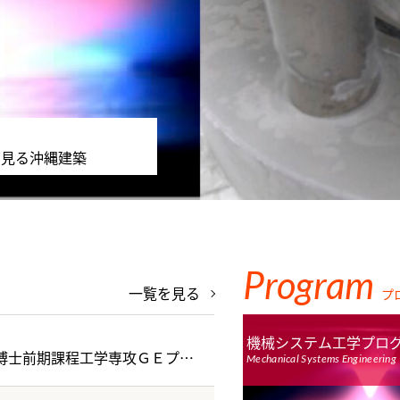
ニュース
【R3-No.11】研究紹介：衛星画像から台風の勢力を高精度に推定するAIを開発〜理工連携がもたらしたブレイクスルー〜
Program
一覧を見る
プ
機械システム工学プロ
令和９年度琉球大学大学院理工学研究科博士前期課程工学専攻ＧＥプログラム特別選考、推薦特別選抜 合格発表
Mechanical Systems Engineering