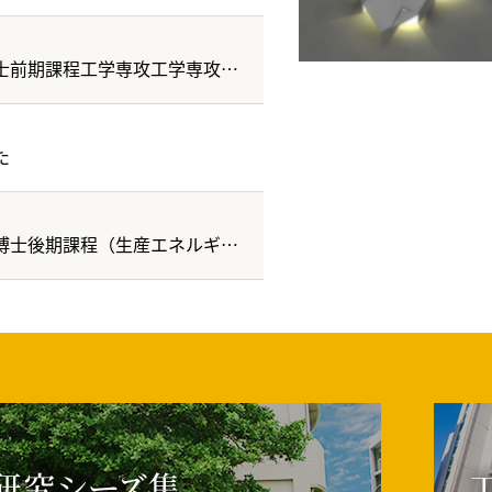
【重要】令和９年度 琉球大学大学院博士前期課程工学専攻工学専攻【一般選抜（第1期：筆記型）】の出願期間変更について
た
令和９年度琉球大学大学院理工学研究科博士後期課程（生産エネルギー工学専攻、総合知能工学専攻）学生募集