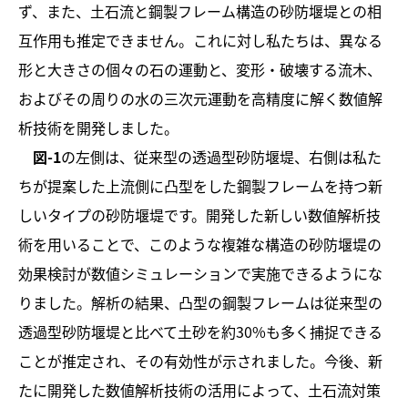
ず、また、土石流と鋼製フレーム構造の砂防堰堤との相
互作用も推定できません。これに対し私たちは、異なる
形と大きさの個々の石の運動と、変形・破壊する流木、
およびその周りの水の三次元運動を高精度に解く数値解
析技術を開発しました。
図-1
の左側は、従来型の透過型砂防堰堤、右側は私た
ちが提案した上流側に凸型をした鋼製フレームを持つ新
しいタイプの砂防堰堤です。開発した新しい数値解析技
術を用いることで、このような複雑な構造の砂防堰堤の
効果検討が数値シミュレーションで実施できるようにな
りました。解析の結果、凸型の鋼製フレームは従来型の
透過型砂防堰堤と比べて土砂を約30%も多く捕捉できる
ことが推定され、その有効性が示されました。今後、新
たに開発した数値解析技術の活用によって、土石流対策