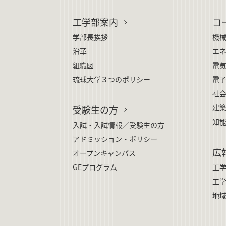
工学部案内
コ
学部長挨拶
機
沿革
エ
組織図
電
琉球大学３つのポリシー
電
社
建
受験生の方
知
入試・入試情報／受験生の方
アドミッション・ポリシー
広
オープンキャンパス
GEプログラム
工
工
地