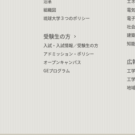
沿革
エ
組織図
電
琉球大学３つのポリシー
電
社
建
受験生の方
知
入試・入試情報／受験生の方
アドミッション・ポリシー
広
オープンキャンパス
GEプログラム
工
工
地