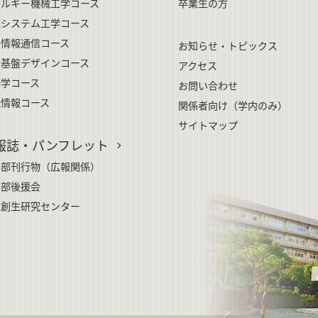
ネルギー機械工学コース
卒業生の方
気システム工学コース
子情報通信コース
お知らせ・トピックス
会基盤デザインコース
アクセス
築学コース
お問い合わせ
能情報コース
関係者向け（学内のみ）
サイトマップ
報誌・パンフレット
学部刊行物（広報関係）
学部後援会
域創生研究センター